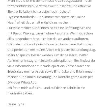
Mein Studio ist mit dem APILUS X-Cell ausgestattet – dem
fortschrittlichsten Gerät weltweit für sanfte und effektive
Elektro-Epilation. Ich arbeite nach höchsten
Hygienestandards – und immer mit einem Ziel: Deine
Haarfreiheit dauerhaft möglich zu machen.
Für viele meiner Kund:innen ist es eine Befreiung: Schluss
mit Rasur, Waxing, Lasern ohne Resultate. Wenn du schon
alles ausprobiert hast – ich bin da, wo andere aufhören.
Ich bilde mich kontinuierlich weiter, teste neue Methoden
und perfektioniere meine Arbeit mit jedem Behandlungstag.
Mein Anspruch: besser werden, um dir besser zu helfen.
Auf meiner Instagram-Seite @nadelepilation_ffm findest du
viele Informationen zur Nadelepilation, Vorher-Nachher-
Ergebnisse meiner Arbeit sowie Eindrücke und Erfahrungen
meiner Kund:innen. Beratung und Kontakt gerne auch per
DM oder WhatsApp.
Ich freue mich auf dich – und auf deinen Schritt in ein
haarfreies Leben.
Deine Iryna