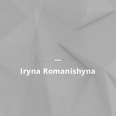
1
4
9
1
2
1
12
3
7
Iryna Romanishyna
3
1